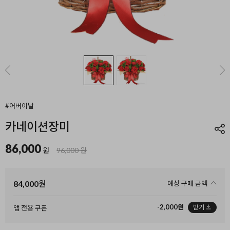
#어버이날
카네이션장미
86,000
원
96,000 원
84,000
원
예상 구매 금액
-2,000원
받기
앱 전용 쿠폰