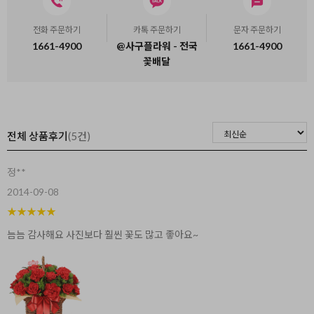
전화 주문하기
카톡 주문하기
문자 주문하기
1661-4900
@사구플라워 - 전국
1661-4900
꽃배달
전체 상품후기
(5건)
정**
2014-09-08
★
★
★
★
★
늠늠 감사해요 사진보다 훨씬 꽃도 많고 좋아요~