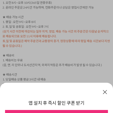
1. 오전 8시~오후 10시(365일 연중무휴)
2. 온라인 주문은 24시간 가능하며, 전화주문이나 상담은 영업시간에만 가능
★ 배송 가능 시간
1. 평일 : 오전 9시~오후 8시
2. 토,일 및 공휴일 : 오전 9시~오후 7시
(상기 시간 이전에 마감되는 일부 지역, 영업, 배송 가능 시간 외 주문건은 다음날 순차적으
로 배송되므로 오전 11시 이후에 배송됩니다.
토,일 및 공휴일은 예약 주문건과 교통량의 증가, 현장상황에 따라 평일 배송 시간보다 지연
될 수 있습니다.)
★ 배송비
1. 배송비는 무료
(읍, 면, 리 단위나 도서산간지역, 외곽지역등은 추가 배송비가 발생 될 수 있습니다.)
★ 배송시간
1. 당일배송 상품 평균 3시간 내 배송
2. 택배상품 2~3일 내 배송
3. 수도권배송, 광역시배송, 택배배송 농장 사정에 의해 배송시간 변경 될 수 있습니다.
(도서지역과 섬지역은 당일 중으로 배송되거나 불가 안내될 수 있습니다)
4. 예식 및 행사 등의 상품은 교통상황이나 현장상황에 따라 지연 가능성이 있기에 요청한
앱 설치 후 즉시 할인 쿠폰 받기
시간보다 일찍 배송됩니다.
5. 발렌타인데이, 화이트데이, 어버이날, 스승의날, 빼빼로데이, 인사이동 등의 특수시즌은
주문량 폭주로 배송시간 지정 불가하며, 별도 안내 없이 당일 중으로 배송될 수 있습니다.