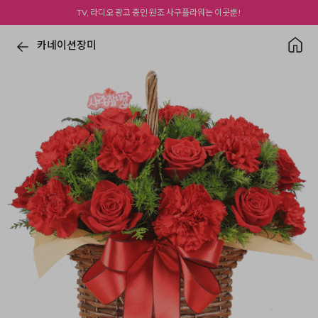
TV, 라디오 광고 중인 원조 사구플라워는 이곳뿐!
카네이션장미