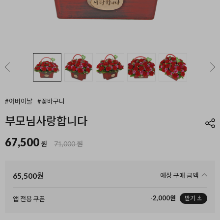
#어버이날
#꽃바구니
부모님사랑합니다
67,500
원
71,000 원
65,500
원
예상 구매 금액
-2,000원
받기
앱 전용 쿠폰