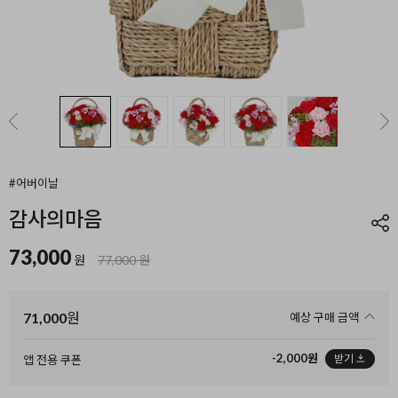
#어버이날
감사의마음
73,000
원
77,000 원
71,000
원
예상 구매 금액
-2,000원
받기
앱 전용 쿠폰