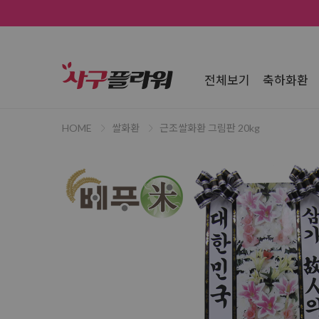
전체보기
축하화환
HOME
쌀화환
근조쌀화환 그림판 20kg