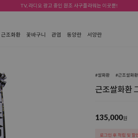
TV, 라디오 광고 중인 원조 사구플라워는 이곳뿐!
근조화환
꽃바구니
관엽
동양란
서양란
#쌀화환
#근조쌀화환
근조쌀화환 그
135,000
원
로그인 후 적립 및 할