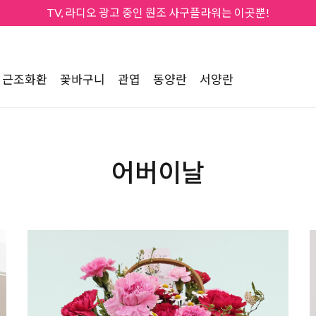
TV, 라디오 광고 중인 원조 사구플라워는 이곳뿐!
근조화환
꽃바구니
관엽
동양란
서양란
어버이날