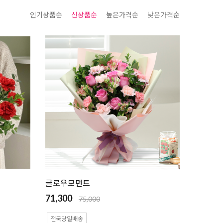
인기상품순
신상품순
높은가격순
낮은가격순
글로우모먼트
71,300
75,000
전국당일배송