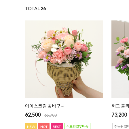
TOTAL
26
아이스크림 꽃바구니
허그 블
62,500
73,200
65,700
NEW
HOT
BEST
수도권일부배송
전국당일