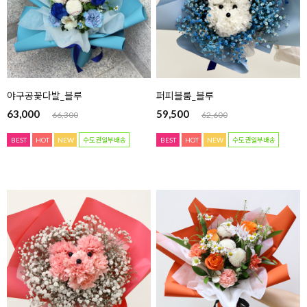
야구공꽃다발_블루
퍼피블룸_블루
63,000
59,500
66,300
62,600
BEST
HOT
NEW
수도권일부배송
BEST
HOT
NEW
수도권일부배송