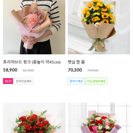
프리저브드 핑크 (총높이 약45cm)
햇살 한 줌
58,900
70,300
62,000
74,000
BEST
전국당일배송
광역시배송
수도권일부배송