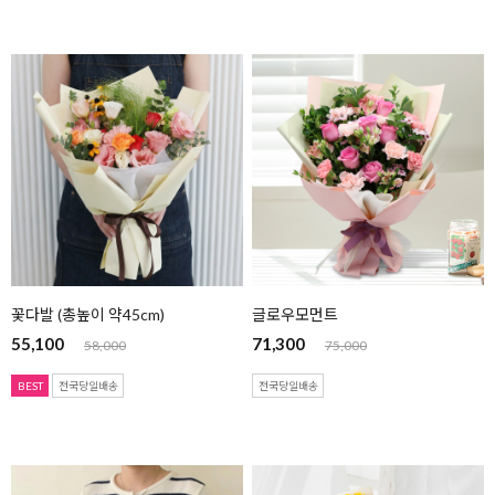
꽃다발 (총높이 약45cm)
글로우모먼트
55,100
71,300
58,000
75,000
BEST
전국당일배송
전국당일배송