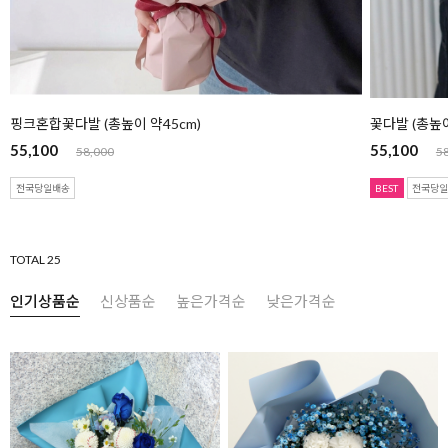
핑크혼합꽃다발 (총높이 약45cm)
꽃다발 (총높이
55,100
55,100
58,000
5
전국당일배송
BEST
전국당
TOTAL 25
인기상품순
신상품순
높은가격순
낮은가격순