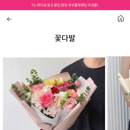
TV, 라디오 광고 중인 원조 사구플라워는 이곳뿐!
꽃다발