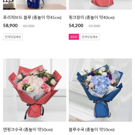
프리저브드 블루 (총높이 약45cm)
핑크장미 (총높이 약40cm)
58,900
54,200
62,000
57,000
전국당일배송
BEST
전국당일배송
연핑크수국 (총높이 약50cm)
블루수국 (총높이 약50cm)