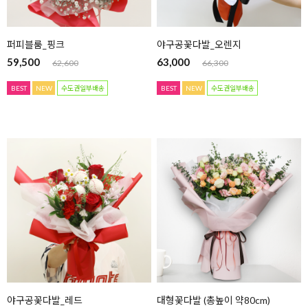
퍼피블룸_핑크
야구공꽃다발_오렌지
59,500
63,000
62,600
66,300
BEST
NEW
수도권일부배송
BEST
NEW
수도권일부배송
야구공꽃다발_레드
대형꽃다발 (총높이 약80cm)