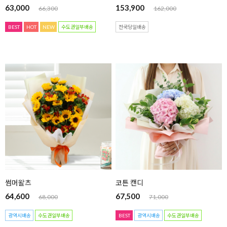
63,000
153,900
66,300
162,000
BEST
HOT
NEW
수도권일부배송
전국당일배송
썸머왈츠
코튼 캔디
64,600
67,500
68,000
71,000
광역시배송
수도권일부배송
BEST
광역시배송
수도권일부배송