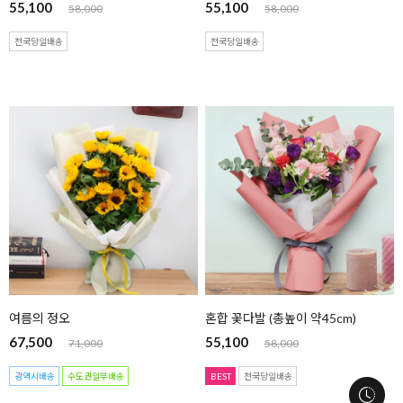
55,100
55,100
58,000
58,000
전국당일배송
전국당일배송
여름의 정오
혼합 꽃다발 (총높이 약45cm)
67,500
55,100
71,000
58,000
광역시배송
수도권일부배송
BEST
전국당일배송