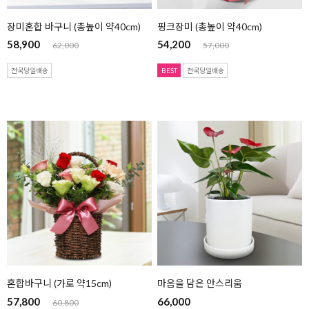
장미혼합 바구니 (총높이 약40cm)
핑크장미 (총높이 약40cm)
58,900
54,200
62,000
57,000
전국당일배송
BEST
전국당일배송
혼합바구니 (가로 약15cm)
마음을 담은 안스리움
57,800
66,000
60,800