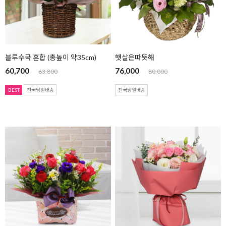
블루수국 혼합 (총높이 약35cm)
햇살은따뜻해
60,700
76,000
63,800
80,000
BEST
전국당일배송
전국당일배송